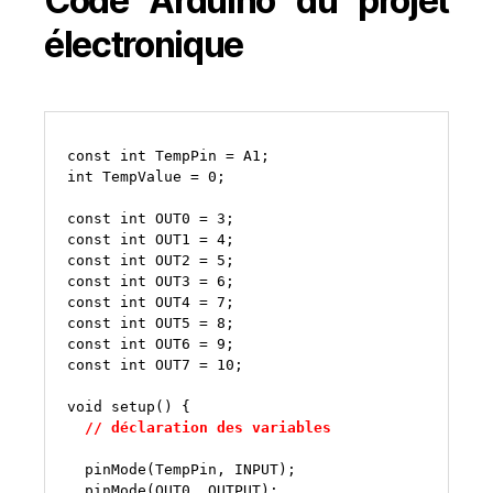
Code Arduino du projet
électronique
const
int
TempPin
=
int
TempValue
=
0
;

const
int
OUT0
=
3
const
int
OUT1
=
4
const
int
OUT2
=
5
const
int
OUT3
=
6
const
int
OUT4
=
7
const
int
OUT5
=
8
const
int
OUT6
=
9
const
int
OUT7
=
10
;

void
setup()
// déclaration des variables 

pinMode(TempPin,
pinMode(OUT0,