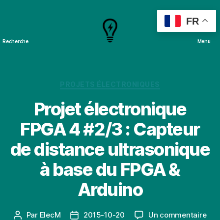
FR
Recherche
Menu
Cours
&
Projets
Catégories
PROJETS ÉLECTRONIQUES
Projet électronique
FPGA 4 #2/3 : Capteur
de distance ultrasonique
à base du FPGA &
Arduino
sur
Par
ElecM
2015-10-20
Un commentaire
Auteur
Date