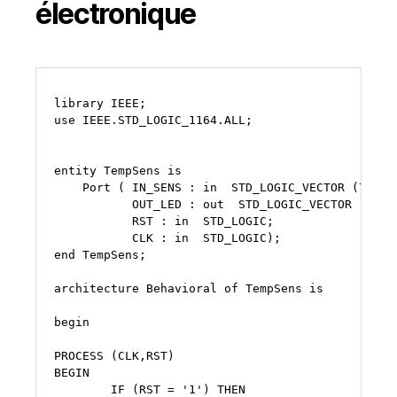
électronique
library
IEEE;

use
IEEE.STD_LOGIC_1164.ALL;

entity
TempSens
Port
(
IN_SENS
:
in
STD_LOGIC_VECTOR
(
7
dow
OUT_LED
:
out
STD_LOGIC_VECTOR
(
7
do
RST
:
in
CLK
:
in
STD_LOGIC);

end
TempSens;

architecture
Behavioral
of
TempSens
is

begin

PROCESS
(CLK,RST)

IF
(RST
=
'1'
)