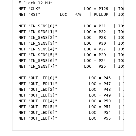
NET
"CLK"
LOC
=
P129
|
IOSTAND
NET
"RST"
LOC
=
P70
|
PULLUP
|
IOSTAND
NET
"IN_SENS[0]"
LOC
=
P31
|
IOSTAND
NET
"IN_SENS[1]"
LOC
=
P32
|
IOSTAND
NET
"IN_SENS[2]"
LOC
=
P28
|
IOSTAND
NET
"IN_SENS[3]"
LOC
=
P30
|
IOSTAND
NET
"IN_SENS[4]"
LOC
=
P27
|
IOSTAND
NET
"IN_SENS[5]"
LOC
=
P29
|
IOSTAND
NET
"IN_SENS[6]"
LOC
=
P24
|
IOSTAND
NET
"IN_SENS[7]"
LOC
=
P25
|
IOSTAND
NET
"OUT_LED[0]"
LOC
=
P46
|
IOSTA
NET
"OUT_LED[1]"
LOC
=
P47
|
IOSTA
NET
"OUT_LED[2]"
LOC
=
P48
|
IOSTA
NET
"OUT_LED[3]"
LOC
=
P49
|
IOSTA
NET
"OUT_LED[4]"
LOC
=
P50
|
IOSTA
NET
"OUT_LED[5]"
LOC
=
P51
|
IOSTA
NET
"OUT_LED[6]"
LOC
=
P54
|
IOSTA
NET
"OUT_LED[7]"
LOC
=
P55
|
IOSTA