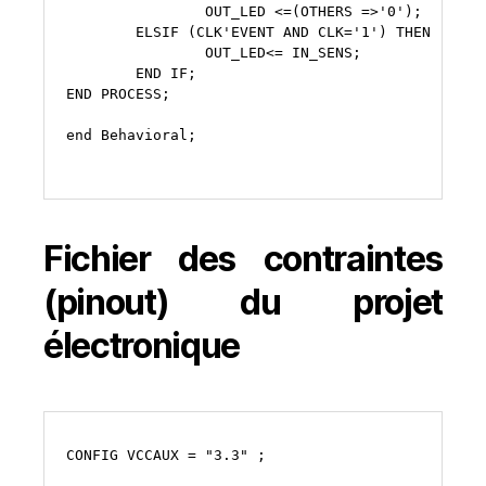
OUT_LED
<=(OTHERS
=>
'0'
ELSIF
(CLK
'EVENT AND CLK='
1
OUT_LED<=
END
IF;

END
PROCESS;

end
Behavioral;

Fichier des contraintes
(pinout) du projet
électronique
CONFIG
VCCAUX
=
"3.3"
;
