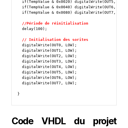
if
(TempValue
&
0x0020
)
digitalWrite(OUT5,
if
(TempValue
&
0x0040
)
digitalWrite(OUT6,
if
(TempValue
&
0x0080
)
digitalWrite(OUT7,
HIGH)
delay(
100
);

digitalWrite(OUT0,
digitalWrite(OUT1,
digitalWrite(OUT2,
digitalWrite(OUT3,
digitalWrite(OUT4,
digitalWrite(OUT5,
digitalWrite(OUT6,
digitalWrite(OUT7,
LOW);

}
Code VHDL du projet