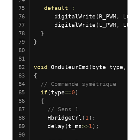
default
:
digitalWrite
(
R_PWM
,
 LOW
)
digitalWrite
(
L_PWM
,
 LOW
)
}
}
void
OnduleurCmd
(
byte type
,
un
{
// Commande symétrique 
if
(
type
==
0
)
{
// Sens 1
HbridgeCrl
(
1
)
;
delay
(
t_ms
>>
1
)
;