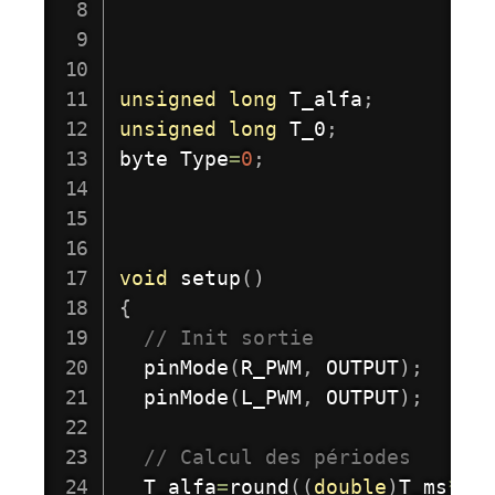
unsigned
long
 T_alfa
;
unsigned
long
 T_0
;
byte Type
=
0
;
void
setup
(
)
{
// Init sortie 
pinMode
(
R_PWM
,
 OUTPUT
)
;
pinMode
(
L_PWM
,
 OUTPUT
)
;
// Calcul des périodes
  T_alfa
=
round
(
(
double
)
T_ms
*
Al