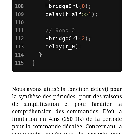
HbridgeCrl
(
0
)
;
delay
(
t_alf
>>
1
)
;
// Sens 2
HbridgeCrl
(
2
)
;
delay
(
t_0
)
;
}
}
Nous avons utilisé la fonction delay() pour
la synthèse des périodes pour des raisons
de simplification et pour faciliter la
compréhension des commandes. D’où la
limitation en 4ms (250 Hz) de la période
pour la commande décalée. Concernant la