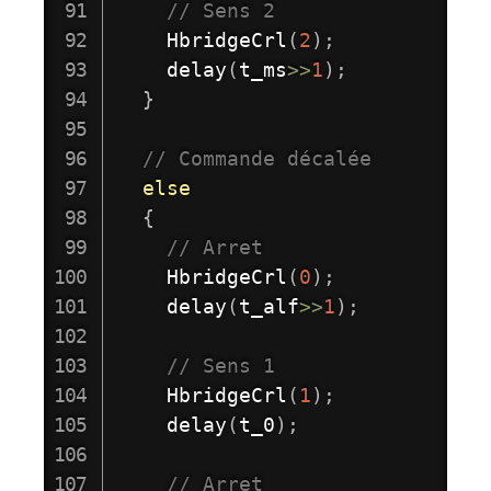
// Sens 2
HbridgeCrl
(
2
)
;
delay
(
t_ms
>>
1
)
;
}
// Commande décalée 
else
{
// Arret
HbridgeCrl
(
0
)
;
delay
(
t_alf
>>
1
)
;
// Sens 1
HbridgeCrl
(
1
)
;
delay
(
t_0
)
;
// Arret