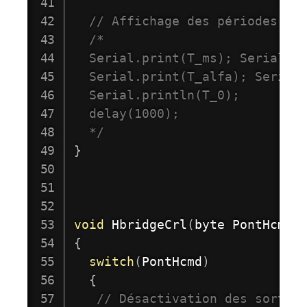
// Affichage des périodes
/*

  Serial.print(T_ms); Serial.pr
  Serial.print(T_alfa); Serial.
  Serial.println(T_0);

  delay(1000); 

  */
}
void
HbridgeCrl
(
byte PontHcmd
)
{
switch
(
PontHcmd
)
{
// Désactivation des sortie