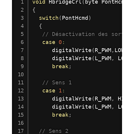
void
HbridgeCrl
(
byte PontHcmd
)
{
switch
(
PontHcmd
)
{
// Désactivation des sortie
case
0
:
digitalWrite
(
R_PWM
,
LOW
)
;
digitalWrite
(
L_PWM
,
 LOW
)
break
;
// Sens 1 
case
1
:
digitalWrite
(
R_PWM
,
 HIGH
digitalWrite
(
L_PWM
,
 LOW
)
break
;
// Sens 2 