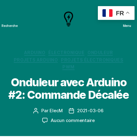
FR
Recherche
Menu
Cours
&
Projets
Catégories
ARDUINO
ÉLECTRONIQUE
ONDULEUR
PROJETS ARDUINO
PROJETS ÉLECTRONIQUES
PWM
Onduleur avec Arduino
#2: Commande Décalée
Par
ElecM
2021-03-06
Auteur
Date
de
de
sur
Aucun commentaire
l’article
l’article
Onduleur
avec