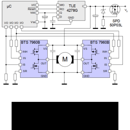
Arduino
#2:
Commande
Décalée