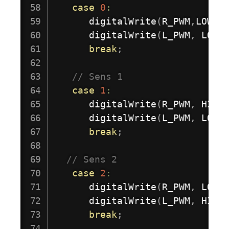
case
0
:
digitalWrite
(
R_PWM
,
LOW
)
;
digitalWrite
(
L_PWM
,
 LOW
)
break
;
// Sens 1 
case
1
:
digitalWrite
(
R_PWM
,
 HIGH
digitalWrite
(
L_PWM
,
 LOW
)
break
;
// Sens 2 
case
2
:
digitalWrite
(
R_PWM
,
 LOW
)
digitalWrite
(
L_PWM
,
 HIGH
break
;