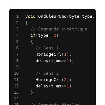
void
OnduleurCmd
(
byte type
,
un
{
// Commande symétrique 
if
(
type
==
0
)
{
// Sens 1
HbridgeCrl
(
1
)
;
delay
(
t_ms
>>
1
)
;
// Sens 2
HbridgeCrl
(
2
)
;
delay
(
t_ms
>>
1
)
;
}
// Commande décalée 