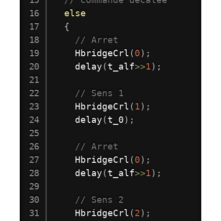
else
{
// Arret
HbridgeCrl
(
0
)
;
delay
(
t_alf
>>
1
)
;
// Sens 1
HbridgeCrl
(
1
)
;
delay
(
t_0
)
;
// Arret
HbridgeCrl
(
0
)
;
delay
(
t_alf
>>
1
)
;
// Sens 2
HbridgeCrl
(
2
)
;