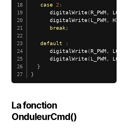
case
2
:
digitalWrite
(
R_PWM
,
 LOW
)
digitalWrite
(
L_PWM
,
 HIGH
break
;
default
:
digitalWrite
(
R_PWM
,
 LOW
)
digitalWrite
(
L_PWM
,
 LOW
)
}
}
La fonction
OnduleurCmd()