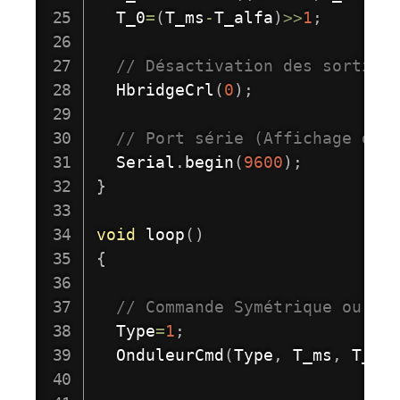
  T_0
=
(
T_ms
-
T_alfa
)
>>
1
;
// Désactivation des sorties
HbridgeCrl
(
0
)
;
// Port série (Affichage des
  Serial
.
begin
(
9600
)
;
}
void
loop
(
)
{
// Commande Symétrique ou Dé
  Type
=
1
;
OnduleurCmd
(
Type
,
 T_ms
,
 T_0
,