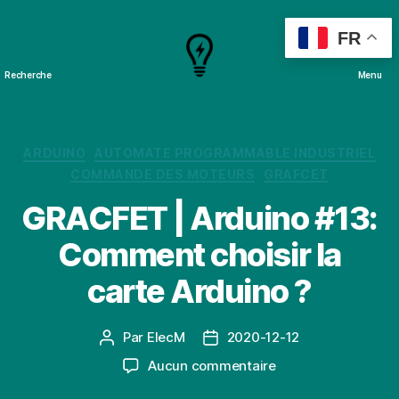
FR
Recherche
Menu
Cours
&
Projets
Catégories
ARDUINO
AUTOMATE PROGRAMMABLE INDUSTRIEL
COMMANDE DES MOTEURS
GRAFCET
GRACFET | Arduino #13:
Comment choisir la
carte Arduino ?
Par
ElecM
2020-12-12
Auteur
Date
de
de
sur
Aucun commentaire
l’article
l’article
GRACFET