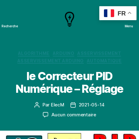
FR
Recherche
Menu
Cours
&
Projets
Catégories
ALGORITHME
ARDUINO
ASSERVISSEMENT
ASSERVISSEMENT ARDUINO
AUTOMATIQUE
le Correcteur PID
Numérique – Réglage
Par
ElecM
2021-05-14
Auteur
Date
de
de
sur
Aucun commentaire
l’article
l’article
le
Correcteur
PID