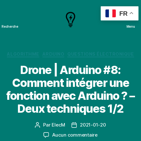
FR
Recherche
Menu
Cours
&
Projets
Catégories
ALGORITHME
ARDUINO
QUESTIONS ÉLECTRONIQUE
Drone | Arduino #8:
Comment intégrer une
fonction avec Arduino ? –
Deux techniques 1/2
Par
ElecM
2021-01-20
Auteur
Date
de
de
sur
Aucun commentaire
l’article
l’article