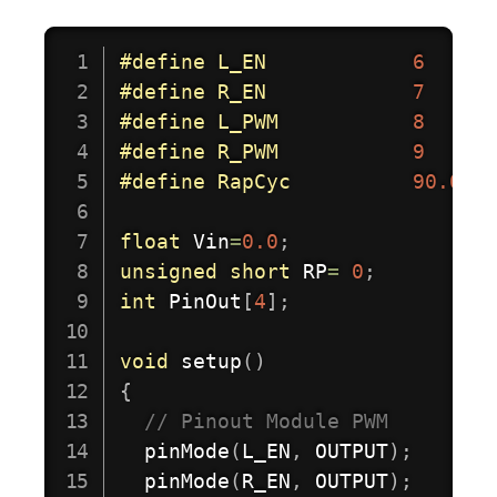
#
define
L_EN
6
#
define
R_EN
7
#
define
L_PWM
8
#
define
R_PWM
9
#
define
RapCyc
90.0
float
 Vin
=
0.0
;
unsigned
short
 RP
=
0
;
int
 PinOut
[
4
]
;
void
setup
(
)
{
// Pinout Module PWM
pinMode
(
L_EN
,
 OUTPUT
)
;
pinMode
(
R_EN
,
 OUTPUT
)
;