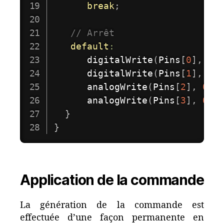
break
;
// Arrêt 
default
:
digitalWrite
(
Pins
[
0
]
,
 LO
digitalWrite
(
Pins
[
1
]
,
 LO
analogWrite
(
Pins
[
2
]
,
0
)
;
analogWrite
(
Pins
[
3
]
,
0
)
;
}
}
Application de la commande
La génération de la commande est
effectuée d’une façon permanente en