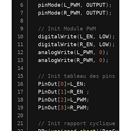
pinMode
(
L_PWM
,
 OUTPUT
)
;
pinMode
(
R_PWM
,
 OUTPUT
)
;
// Init Module PWM
digitalWrite
(
L_EN
,
 LOW
)
;
digitalWrite
(
R_EN
,
 LOW
)
;
analogWrite
(
L_PWM
,
0
)
;
analogWrite
(
R_PWM
,
0
)
;
// Init tableau des pins 
  PinOut
[
0
]
=
L_EN
;
  PinOut
[
1
]
=
R_EN 
;
  PinOut
[
2
]
=
L_PWM
;
  PinOut
[
3
]
=
R_PWM
;
// Init rapport cyclique