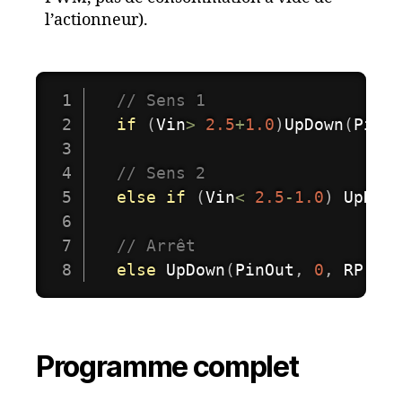
l’actionneur).
// Sens 1 
if
(
Vin
>
2.5
+
1.0
)
UpDown
(
PinO
// Sens 2 
else
if
(
Vin
<
2.5
-
1.0
)
UpDow
// Arrêt  
else
UpDown
(
PinOut
,
0
,
 RP
)
;
Programme complet