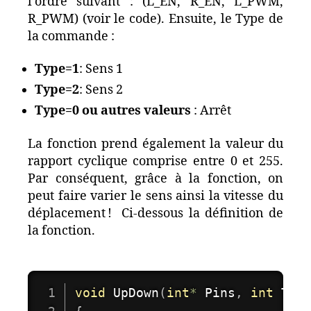
l’ordre suivant : (L_EN, R_EN, L_PWM,
R_PWM) (voir le code). Ensuite, le Type de
la commande :
Type=1
: Sens 1
Type=2
: Sens 2
Type=0 ou autres valeurs
: Arrêt
La fonction prend également la valeur du
rapport cyclique comprise entre 0 et 255.
Par conséquent, grâce à la fonction, on
peut faire varier le sens ainsi la vitesse du
déplacement ! Ci-dessous la définition de
la fonction.
void
UpDown
(
int
*
 Pins
,
int
 Typ