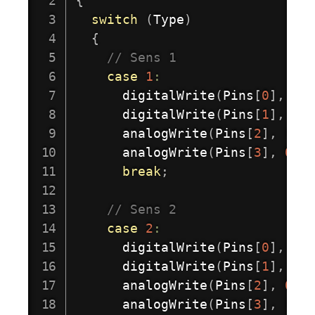
{
switch
(
Type
)
{
// Sens 1 
case
1
:
digitalWrite
(
Pins
[
0
]
,
 HI
digitalWrite
(
Pins
[
1
]
,
 HI
analogWrite
(
Pins
[
2
]
,
 rap
analogWrite
(
Pins
[
3
]
,
0
)
;
break
;
// Sens 2 
case
2
:
digitalWrite
(
Pins
[
0
]
,
 HI
digitalWrite
(
Pins
[
1
]
,
 HI
analogWrite
(
Pins
[
2
]
,
0
)
;
analogWrite
(
Pins
[
3
]
,
 rap