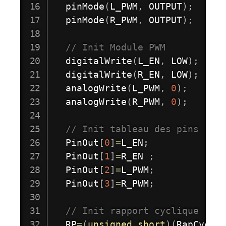
pinMode
(
L_PWM
,
 OUTPUT
)
;
pinMode
(
R_PWM
,
 OUTPUT
)
;
// Init Module PWM
digitalWrite
(
L_EN
,
 LOW
)
;
digitalWrite
(
R_EN
,
 LOW
)
;
analogWrite
(
L_PWM
,
0
)
;
analogWrite
(
R_PWM
,
0
)
;
// Init tableau des pins 
  PinOut
[
0
]
=
L_EN
;
  PinOut
[
1
]
=
R_EN 
;
  PinOut
[
2
]
=
L_PWM
;
  PinOut
[
3
]
=
R_PWM
;
// Init rapport cyclique
  RP
=
(
unsigned
short
)
(
RapCyc
*
2