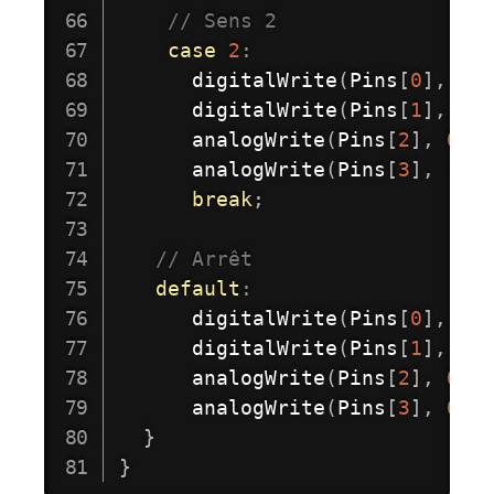
// Sens 2 
case
2
:
digitalWrite
(
Pins
[
0
]
,
 HI
digitalWrite
(
Pins
[
1
]
,
 HI
analogWrite
(
Pins
[
2
]
,
0
)
;
analogWrite
(
Pins
[
3
]
,
 rap
break
;
// Arrêt 
default
:
digitalWrite
(
Pins
[
0
]
,
 LO
digitalWrite
(
Pins
[
1
]
,
 LO
analogWrite
(
Pins
[
2
]
,
0
)
;
analogWrite
(
Pins
[
3
]
,
0
)
;
}
}