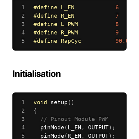
#
define
L_EN
6
#
define
R_EN
7
#
define
L_PWM
8
#
define
R_PWM
9
#
define
RapCyc
90.0
Initialisation
void
setup
(
)
{
// Pinout Module PWM
pinMode
(
L_EN
,
 OUTPUT
)
;
pinMode
(
R_EN
,
 OUTPUT
)
;