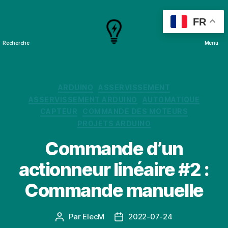
FR
Recherche
Menu
Cours
&
Projets
Catégories
ARDUINO
ASSERVISSEMENT
ASSERVISSEMENT ARDUINO
AUTOMATIQUE
CAPTEUR
COMMANDE DES MOTEURS
PROJETS ARDUINO
Commande d’un
actionneur linéaire #2 :
Commande manuelle
Par
ElecM
2022-07-24
Auteur
Date