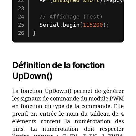
  RP
=
(
unsigned
short
)
(
RapCyc
*
2
// Affichage (Test)
  Serial
.
begin
(
115200
)
;
}
Définition de la fonction
UpDown()
La fonction UpDown() permet de générer
les signaux de commande du module PWM
en fonction du type de la commande. Elle
prend en entrée le nom du tableau de 4
éléments content la numérotation des
pins. La numérotation doit respecter