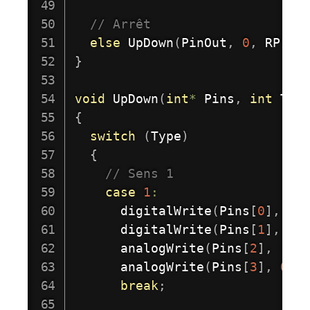
// Arrêt  
else
UpDown
(
PinOut
,
0
,
 RP
)
;
}
void
UpDown
(
int
*
 Pins
,
int
 Typ
{
switch
(
Type
)
{
// Sens 1 
case
1
:
digitalWrite
(
Pins
[
0
]
,
 HI
digitalWrite
(
Pins
[
1
]
,
 HI
analogWrite
(
Pins
[
2
]
,
 rap
analogWrite
(
Pins
[
3
]
,
0
)
;
break
;