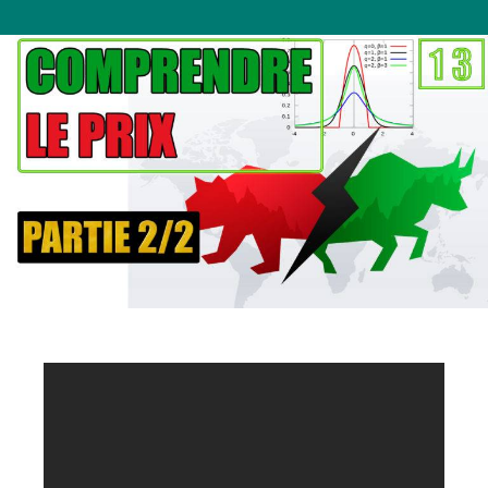
Bourse
&
Matlab
#13:
Comprendre
le
Prix
–
Modèle
Simplifié
–
Partie
2/2