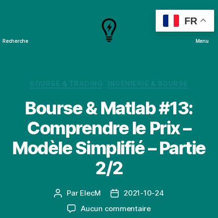
FR
Recherche
Menu
Cours
&
Projets
Catégories
BOURSE & TRADING
INGÉNIERIE & BOURSE
Bourse & Matlab #13:
Comprendre le Prix –
Modèle Simplifié – Partie
2/2
Par
ElecM
2021-10-24
Auteur
Date
de
de
sur
Aucun commentaire
l’article
l’article