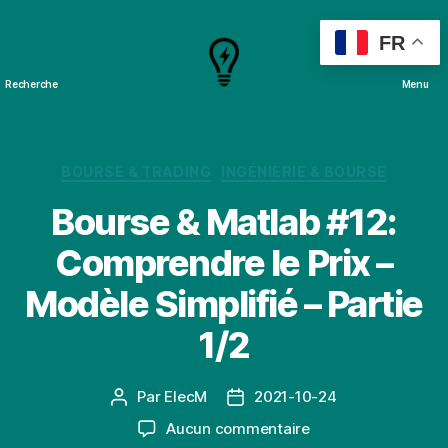
FR
Recherche
Menu
Cours
&
Projets
Catégories
BOURSE & TRADING
INGÉNIERIE & BOURSE
Bourse & Matlab #12:
Comprendre le Prix –
Modèle Simplifié – Partie
1/2
Par
ElecM
2021-10-24
Auteur
Date
de
de
sur
Aucun commentaire
l’article
l’article