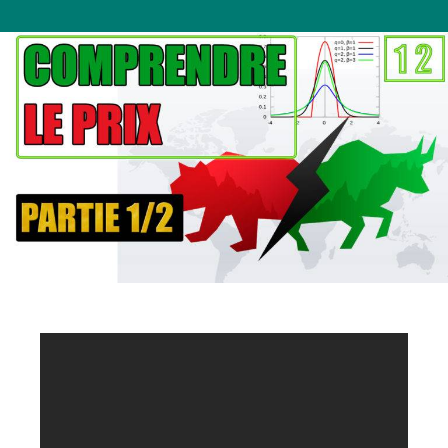
Bourse
&
Matlab
#12:
Comprendre
le
Prix
–
Modèle
Simplifié
–
Partie
1/2