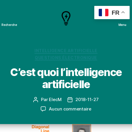
FR
Recherche
Menu
Cours
&
Projets
Catégories
INTELLIGENCE ARTIFICIELLE
QUESTIONS ÉLECTRONIQUE
C’est quoi l’intelligence
artificielle
Par
ElecM
2018-11-27
Auteur
Date
de
de
sur
Aucun commentaire
l’article
l’article
C’est
quoi
l’intelligence