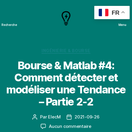
FR
Recherche
Menu
Cours
&
Projets
Catégories
INGÉNIERIE & BOURSE
Bourse & Matlab #4:
Comment détecter et
modéliser une Tendance
– Partie 2-2
Par
ElecM
2021-09-26
Auteur
Date
de
de
sur
Aucun commentaire
l’article
l’article