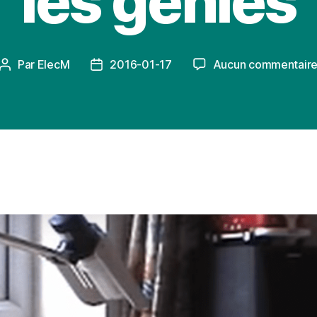
les génies
Par
ElecM
2016-01-17
Aucun commentair
Auteur
Date
de
de
l’article
l’article