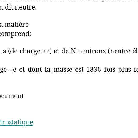
t dit neutre.
la matière
 comprend:
ns (de charge +e) et de N neutrons (neutre
ge –e et dont la masse est 1836 fois plus f
document
trostatique