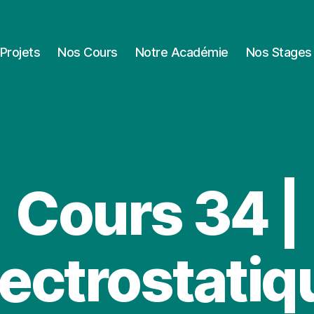
Projets
Nos Cours
Notre Académie
Nos Stages
Cours 34 |
lectrostatiq