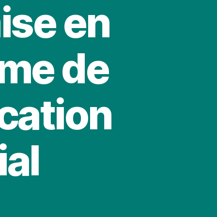
ise en
ème de
ication
ial