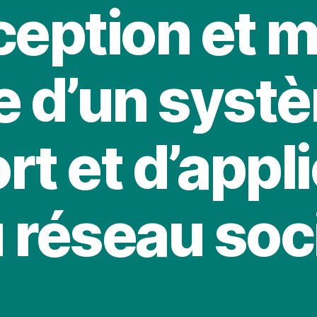
ception et m
 d’un syst
t et d’appl
 réseau soc