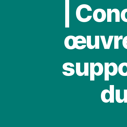
| Con
œuvre
suppor
du