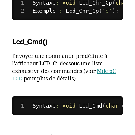
Syntaxe
:
void
Lcd_Chr_Cp
(
char
 
Exemple 
:
Lcd_Chr_Cp
(
'e'
)
;
Lcd_Cmd()
Envoyer une commande prédéfinie à
l’afficheur LCD. Ci-dessous une liste
exhaustive des commandes (voir
MikroC
LCD
pour plus de détails)
Syntaxe
:
void
Lcd_Cmd
(
char
 out