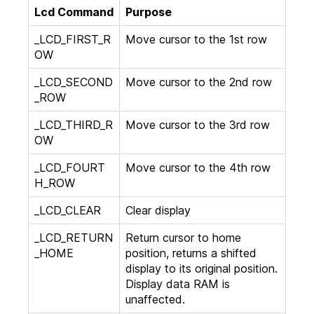
Lcd Command
Purpose
_LCD_FIRST_R
Move cursor to the 1st row
OW
_LCD_SECOND
Move cursor to the 2nd row
_ROW
_LCD_THIRD_R
Move cursor to the 3rd row
OW
_LCD_FOURT
Move cursor to the 4th row
H_ROW
_LCD_CLEAR
Clear display
_LCD_RETURN
Return cursor to home
_HOME
position, returns a shifted
display to its original position.
Display data RAM is
unaffected.