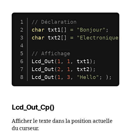
// Déclaration 
char
 txt1
[
]
=
"Bonjour"
;
char
 txt2
[
]
=
"Electronique"
;
// Affichage
Lcd_Out
(
1
,
1
,
 txt1
)
;
//
Lcd_Out
(
2
,
1
,
 txt2
)
;
//
Lcd_Out
(
1
,
3
,
"Hello"
;
)
;
//
Lcd_Out_Cp()
Afficher le texte dans la position actuelle
du curseur.