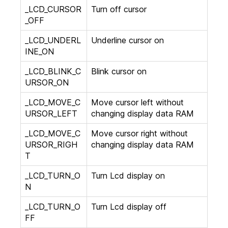
_LCD_CURSOR
Turn off cursor
_OFF
_LCD_UNDERL
Underline cursor on
INE_ON
_LCD_BLINK_C
Blink cursor on
URSOR_ON
_LCD_MOVE_C
Move cursor left without
URSOR_LEFT
changing display data RAM
_LCD_MOVE_C
Move cursor right without
URSOR_RIGH
changing display data RAM
T
_LCD_TURN_O
Turn Lcd display on
N
_LCD_TURN_O
Turn Lcd display off
FF