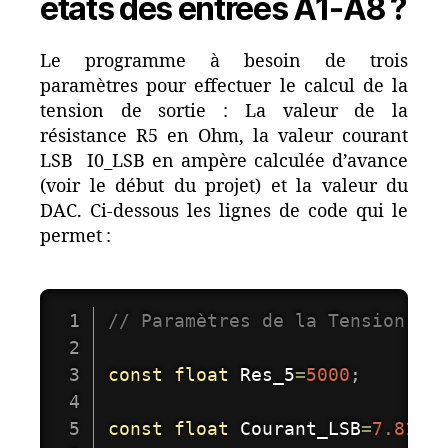
états des entrées A1-A8 ?
Le programme à besoin de trois
paramètres pour effectuer le calcul de la
tension de sortie : La valeur de la
résistance R5 en Ohm, la valeur courant
LSB I0_LSB en ampère calculée d’avance
(voir le début du projet) et la valeur du
DAC. Ci-dessous les lignes de code qui le
permet :
// Paramètres de la Tension de
const
float
 Res_5
=
5000
;
const
float
 Courant_LSB
=
7.8125