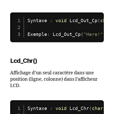
Syntaxe 
:
void
Lcd_Out_Cp
(
char
Exemple
:
Lcd_Out_Cp
(
"Here!"
)
;
Lcd_Chr()
Affichage d’un seul caractère dans une
position (ligne, colonne) dans l’afficheur
LCD.
Syntaxe 
:
void
Lcd_Chr
(
char
 ro