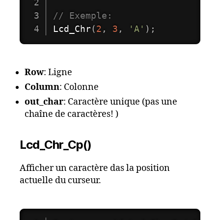
// Exemple: 
Lcd_Chr
(
2
,
3
,
'A'
)
;
Row
: Ligne
Column
: Colonne
out_char
: Caractère unique (pas une
chaîne de caractères! )
Lcd_Chr_Cp()
Afficher un caractère das la position
actuelle du curseur.