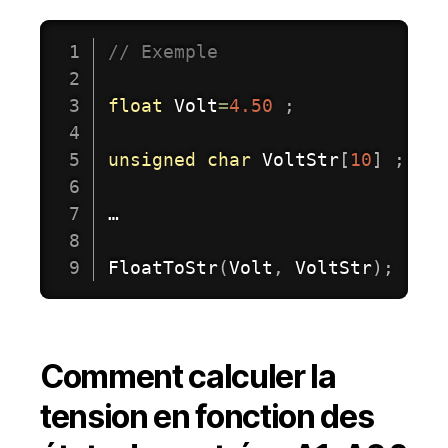
// Exemple
float
 Volt
=
4.50
;
unsigned
char
 VoltStr
[
10
]
;
…

FloatToStr
(
Volt
,
 VoltStr
)
;
Comment calculer la
tension en fonction des