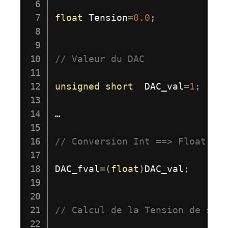
float
 Tension
=
0.0
;
// Valeur du DAC
unsigned
short
  DAC_val
=
1
;
…

// Conversion Int ==> Float
DAC_fval
=
(
float
)
DAC_val
;
// Calcul de la Tension de sor