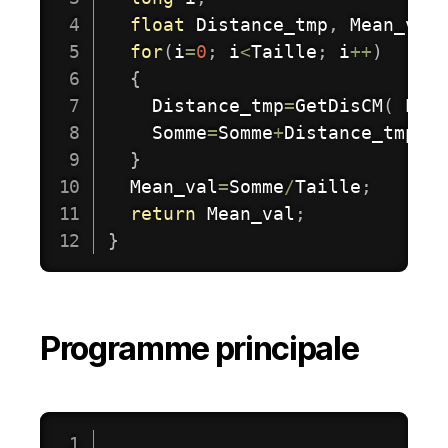
float
 Distance_tmp
,
 Mean_val
for
(
i
=
0
;
 i
<
Taille
;
 i
++
)
{
    Distance_tmp
=
GetDisCM
(
 Ech
    Somme
=
Somme
+
Distance_tmp
;
}
  Mean_val
=
Somme
/
Taille
;
return
 Mean_val
;
}
Programme principale