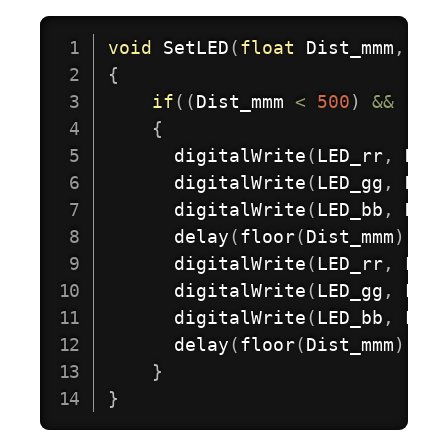
void
SetLED
(
float
 Dist_mmm
,
in
{
if
(
(
Dist_mmm 
<
500
)
&&
(
Di
{
digitalWrite
(
LED_rr
,
 HIG
digitalWrite
(
LED_gg
,
 HIG
digitalWrite
(
LED_bb
,
 HIG
delay
(
floor
(
Dist_mmm
)
)
;
digitalWrite
(
LED_rr
,
 LOW
digitalWrite
(
LED_gg
,
 LOW
digitalWrite
(
LED_bb
,
 LOW
delay
(
floor
(
Dist_mmm
)
)
;
}
}