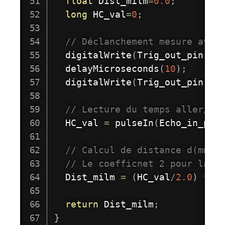
float
 Dist_milm
=
0.0
;
long
 HC_val
=
0
;
// Déclanchement mesure avec
digitalWrite
(
Trig_out_pin
,
 H
delayMicroseconds
(
10
)
;
digitalWrite
(
Trig_out_pin
,
 L
// Lecture du temps aller/re
  HC_val 
=
pulseIn
(
Echo_in_pin
// Calcul de distance d(mm),
// Le coefficnet 2 pour la d
  Dist_milm 
=
(
HC_val
/
2.0
)
*
 S
return
 Dist_milm
;
}