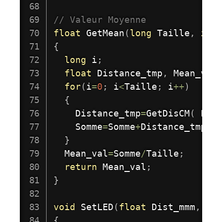
// Valeur Moyenne 
float
GetMean
(
long
 Taille
,
int
{
long
 i
;
float
 Distance_tmp
,
 Mean_val
for
(
i
=
0
;
 i
<
Taille
;
 i
++
)
{
    Distance_tmp
=
GetDisCM
(
 Ech
    Somme
=
Somme
+
Distance_tmp
;
}
  Mean_val
=
Somme
/
Taille
;
return
 Mean_val
;
}
void
SetLED
(
float
 Dist_mmm
,
in
{