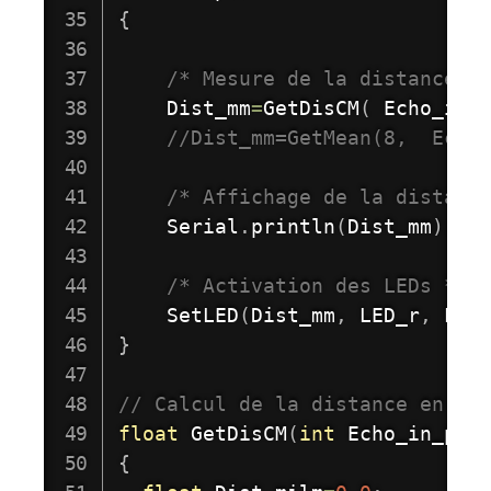
{
/* Mesure de la distance *
    Dist_mm
=
GetDisCM
(
 Echo_in_
//Dist_mm=GetMean(8,  Echo
/* Affichage de la distanc
    Serial
.
println
(
Dist_mm
)
;
/* Activation des LEDs */
SetLED
(
Dist_mm
,
 LED_r
,
 LED
}
// Calcul de la distance en mm
float
GetDisCM
(
int
 Echo_in_pin
{