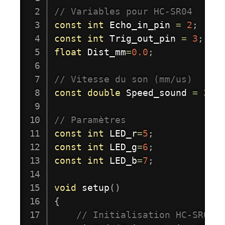
// Variables pour HC-SR04
const
int
 Echo_in_pin 
=
2
;
const
int
 Trig_out_pin 
=
3
;
float
 Dist_mm
=
0.0
;
// Vitesse du son (mm/us) 
const
double
 Speed_sound 
=
340
// Paramètres 
const
int
 LED_r
=
5
;
const
int
 LED_g
=
6
;
const
int
 LED_b
=
7
;
void
setup
(
)
{
// Initialisation HC-SR04