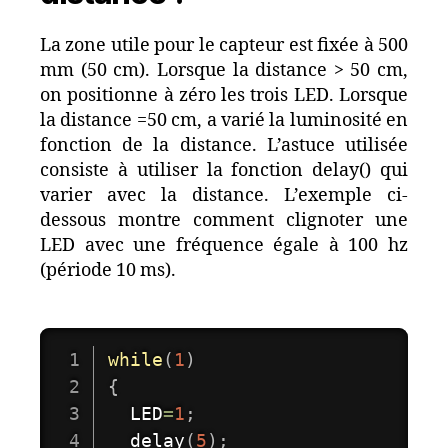
La zone utile pour le capteur est fixée à 500
mm (50 cm). Lorsque la distance > 50 cm,
on positionne à zéro les trois LED. Lorsque
la distance =50 cm, a varié la luminosité en
fonction de la distance. L’astuce utilisée
consiste à utiliser la fonction delay() qui
varier avec la distance. L’exemple ci-
dessous montre comment clignoter une
LED avec une fréquence égale à 100 hz
(période 10 ms).
while
(
1
)
{
  LED
=
1
;
delay
(
5
)
;