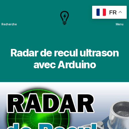
FR
Recherche
Menu
Cours
&
Projets
Radar de recul ultrason
avec Arduino