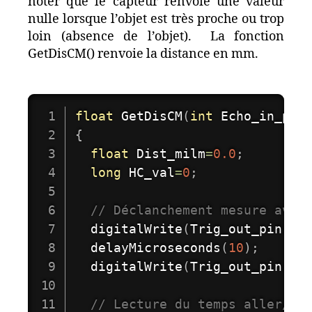
noter que le capteur renvoie une valeur
nulle lorsque l’objet est très proche ou trop
loin (absence de l’objet). La fonction
GetDisCM() renvoie la distance en mm.
float
GetDisCM
(
int
 Echo_in_pin
{
float
 Dist_milm
=
0.0
;
long
 HC_val
=
0
;
// Déclanchement mesure avec
digitalWrite
(
Trig_out_pin
,
 H
delayMicroseconds
(
10
)
;
digitalWrite
(
Trig_out_pin
,
 L
// Lecture du temps aller/re