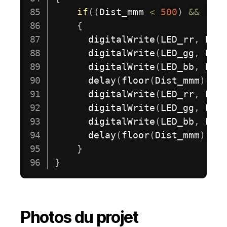
if
(
(
Dist_mmm 
<
500
)
&&
(
Di
{
digitalWrite
(
LED_rr
,
 HIG
digitalWrite
(
LED_gg
,
 HIG
digitalWrite
(
LED_bb
,
 HIG
delay
(
floor
(
Dist_mmm
)
)
;
digitalWrite
(
LED_rr
,
 LOW
digitalWrite
(
LED_gg
,
 LOW
digitalWrite
(
LED_bb
,
 LOW
delay
(
floor
(
Dist_mmm
)
)
;
}
}
Photos du projet