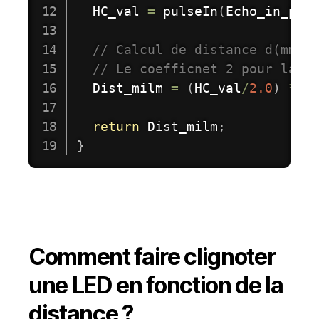
  HC_val 
=
pulseIn
(
Echo_in_pin
// Calcul de distance d(mm),
// Le coefficnet 2 pour la d
  Dist_milm 
=
(
HC_val
/
2.0
)
*
 S
return
 Dist_milm
;
}
Comment faire clignoter
une LED en fonction de la
distance ?