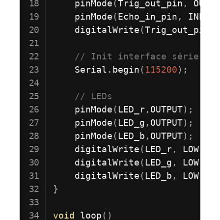
pinMode
(
Trig_out_pin
,
 OUTP
pinMode
(
Echo_in_pin
,
 INPUT
digitalWrite
(
Trig_out_pin
,
// Init interface série 
    Serial
.
begin
(
115200
)
;
// LEDs 
pinMode
(
LED_r
,
OUTPUT
)
;
pinMode
(
LED_g
,
OUTPUT
)
;
pinMode
(
LED_b
,
OUTPUT
)
;
digitalWrite
(
LED_r
,
 LOW
)
;
digitalWrite
(
LED_g
,
 LOW
)
;
digitalWrite
(
LED_b
,
 LOW
)
;
}
void
loop
(
)