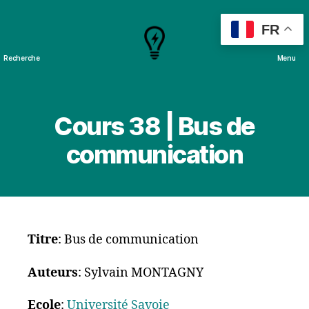
FR
Recherche
Menu
Cours
&
Projets
Cours 38 | Bus de
communication
Titre
: Bus de communication
Auteurs
: Sylvain MONTAGNY
Ecole
:
Université Savoie