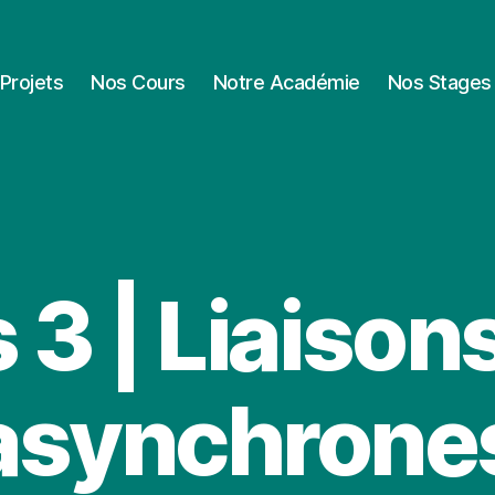
Projets
Nos Cours
Notre Académie
Nos Stages
 3 | Liaisons
asynchrone