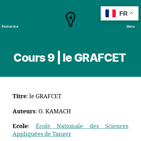
FR
Recherche
Menu
Cours
&
Projets
Cours 9 | le GRAFCET
Titre
: le GRAFCET
Auteurs
: O. KAMACH
Ecole
:
École Nationale des Sciences
Appliquées de Tanger