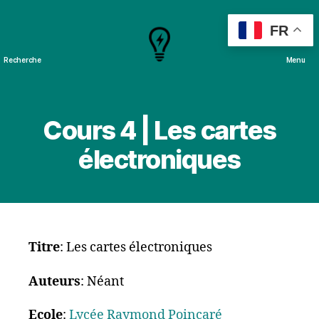
FR
Recherche
Menu
Cours
&
Projets
Cours 4 | Les cartes
électroniques
Titre
: Les cartes électroniques
Auteurs
: Néant
Ecole
:
Lycée Raymond Poincaré