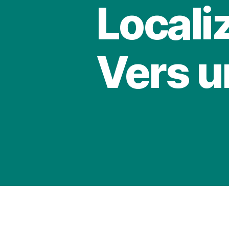
Locali
Vers u