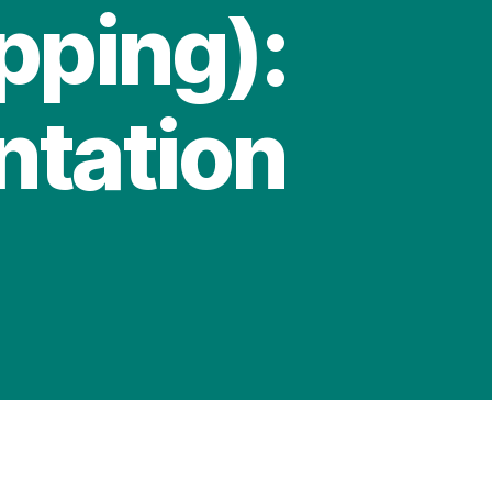
pping):
ntation