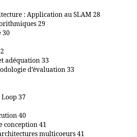
tecture : Application au SLAM 28
gorithmiques 29
e 30
32
et adéquation 33
hodologie d’évaluation 33
5
e Loop 37
cution 40
e conception 41
 architectures multicoeurs 41