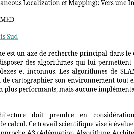
aneous Localization et Mapping): Vers une
AMED
is Sud
e est un axe de recherche principal dans le
 disposer des algorithmes qui lui permette
exes et inconnus. Les algorithmes de SLAM
de cartographier son environnement tout en 
n plus performants, mais aucune implémentat
chitecture doit prendre en considératio
 de calcul. Ce travail scientifique vise à éva
proche A3 (Adéquation Algorithme Architect